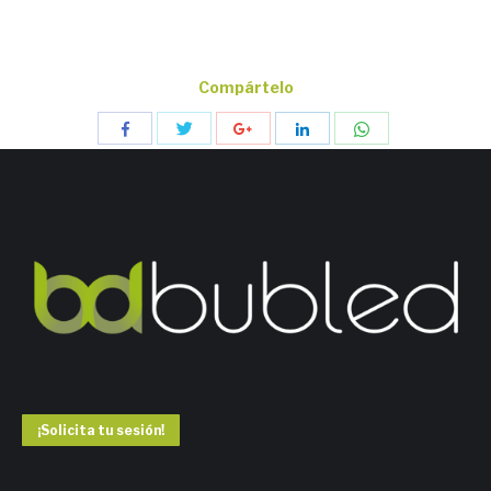
Compártelo
Compartir
Compartir
Compartir
Compartir
Compartir
con
con
con
con
con
Twitter
WhatsApp
Facebook
Google+
LinkedIn
¡Solicita tu sesión!