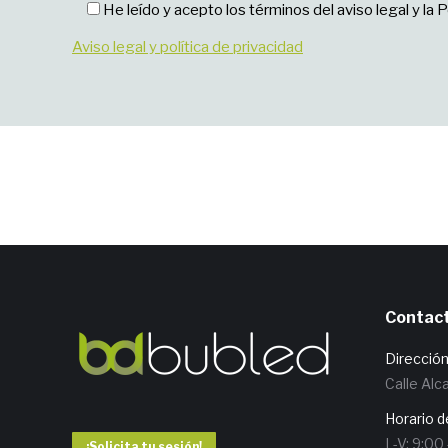
He leído y acepto los términos del aviso legal y la P
Aviso legal y política de privacidad
Contac
Direcció
Calle Alc
Horario d
L-V: 9:00
¡Solicita tu sesión!