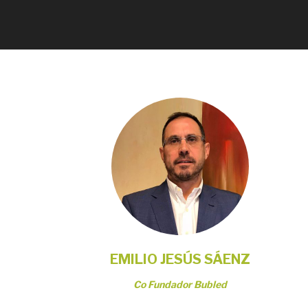
EMILIO JESÚS SÁENZ
Co Fundador Bubled