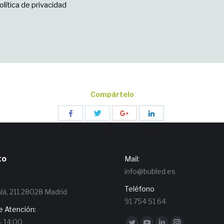
olítica de privacidad
Compártelo
Compartir
Compartir
Compartir
Compartir
con
con
con
con
Twitter
Facebook
Google+
LinkedIn
to
Mail:
info@bubled.es
n
Teléfono
alá, 211 28028 Madrid
91 754 51 64
e Atención:
Encuéntranos en:
 - 14:00