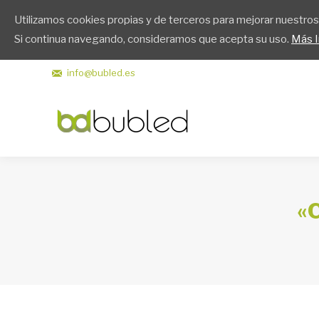
Utilizamos cookies propias y de terceros para mejorar nuestros 
Bubled
Si continua navegando, consideramos que acepta su uso.
Más I
info@bubled.es
«
Estás aquí: