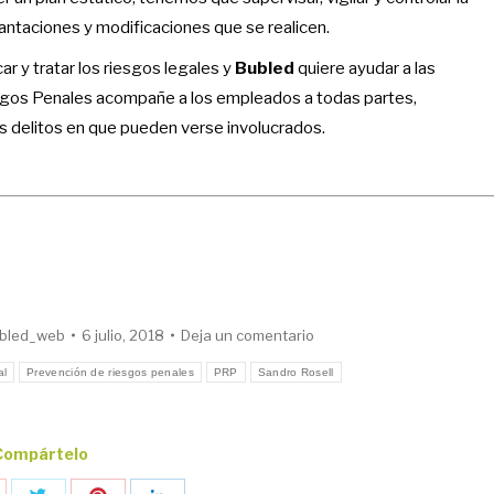
lantaciones y modificaciones que se realicen.
ar y tratar los riesgos legales y
Bubled
quiere ayudar a las
sgos Penales acompañe a los empleados a todas partes,
es delitos en que pueden verse involucrados.
bled_web
6 julio, 2018
Deja un comentario
al
Prevención de riesgos penales
PRP
Sandro Rosell
Compártelo