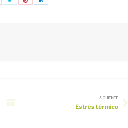
Compartir
Compartir
ompartir
Compartir
con
con
on
con
Twitter
Pinterest
oogle+
LinkedIn
SIGUIENTE
Estrés térmico
Publicación
siguiente: