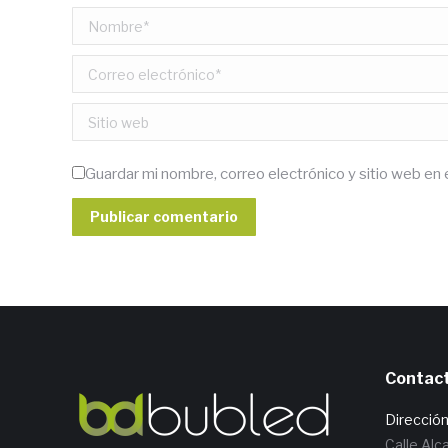
Nombre *
Correo electrónico *
Sitio web
Guardar mi nombre, correo electrónico y sitio web en
Publicar comentario
Contac
Direcció
Calle Alc