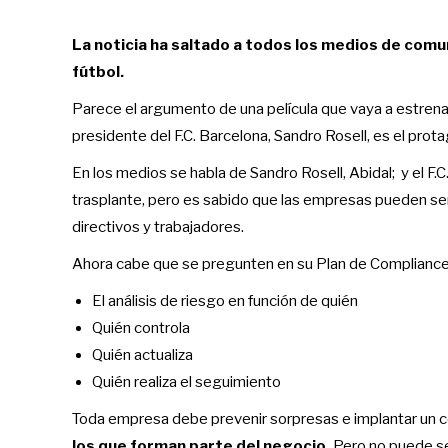
La noticia ha saltado a todos los medios de comun
fútbol.
Parece el argumento de una película que vaya a estren
presidente del F.C. Barcelona, Sandro Rosell, es el prot
En los medios se habla de Sandro Rosell, Abidal; y el F.
trasplante, pero es sabido que las empresas pueden se
directivos y trabajadores.
Ahora cabe que se pregunten en su Plan de Compliance
El análisis de riesgo en función de quién
Quién controla
Quién actualiza
Quién realiza el seguimiento
Toda empresa debe prevenir sorpresas e implantar un c
los que forman parte del negocio.
Pero no puede ser