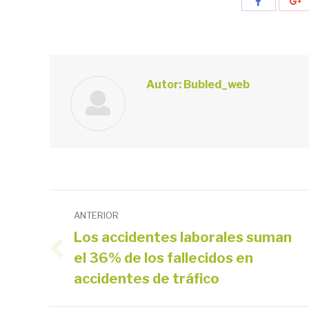
Compartir
C
con
c
Facebook
G
Autor:
Bubled_web
Navegación
ANTERIOR
entre
Los accidentes laborales suman
el 36% de los fallecidos en
Publicación
publicaciones
anterior:
accidentes de tráfico