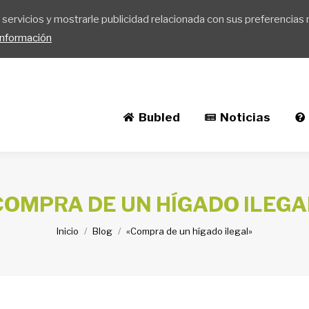
servicios y mostrarle publicidad relacionada con sus preferencias 
Noticias
Soporte
Implantar Buble
nformación
Bubled
Noticias
COMPRA DE UN HÍGADO ILEGA
Inicio
Blog
«Compra de un hígado ilegal»