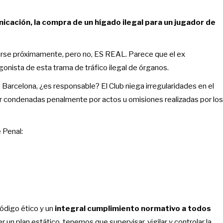
icación, la compra de un hígado ilegal para un jugador de
arse próximamente, pero no, ES REAL. Parece que el ex
agonista de esta trama de tráfico ilegal de órganos.
C. Barcelona, ¿es responsable? El Club niega irregularidades en el
r condenadas penalmente por actos u omisiones realizadas por los
 Penal:
ódigo ético y un
integral cumplimiento normativo a todos
 un plan estático, tenemos que supervisar, vigilar y controlar la