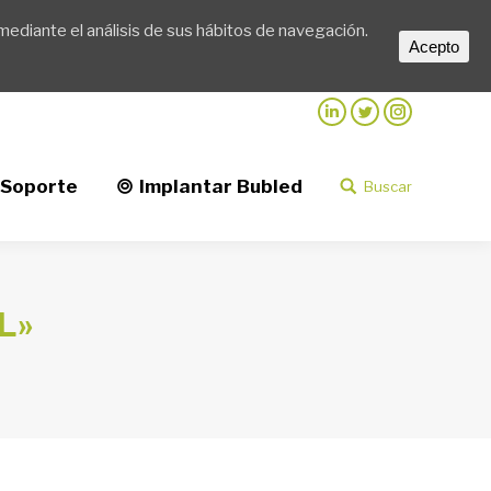
mediante el análisis de sus hábitos de navegación.
d
Buscar
Buscar:
Acepto
Linkedin
Twitter
Instagram
Soporte
Implantar Bubled
Buscar
Buscar:
L»