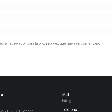
 este navegador para la próxima vez que haga un comentario.
to
Mail:
info@bubled.es
n
Teléfono
alá, 211 28028 Madrid