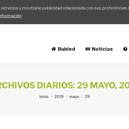
servicios y mostrarle publicidad relacionada con sus preferencias 
Noticias
Soporte
Implantar Buble
nformación
Bubled
Noticias
CHIVOS DIARIOS:
29 MAYO, 2
Inicio
2019
mayo
29