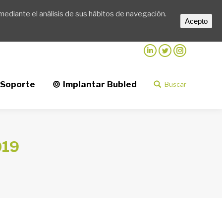
mediante el análisis de sus hábitos de navegación.
d
Buscar
Buscar:
Acepto
Linkedin
Twitter
Instagram
Soporte
Implantar Bubled
Buscar
Buscar:
019