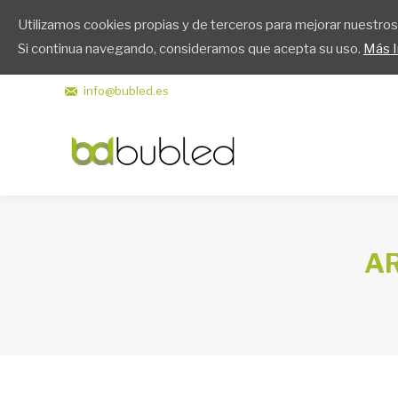
Utilizamos cookies propias y de terceros para mejorar nuestros 
Bubled
Si continua navegando, consideramos que acepta su uso.
Más I
info@bubled.es
AR
Estás aquí: